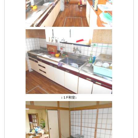
↓１F和室↓