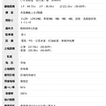
いすみ鉄道「西大原」駅 約400ｍ
建物面積
１F：84.73㎡ ２F：36.43㎡ 計121.16㎡（36.65坪）
構 造
木造鋼板ぶき2階建
４LDK LDK16帖、和室8帖・8帖・8帖・6帖、浴室、洗面脱衣室、
間取り
トイレ×2
築年月
昭和58年2月築
駐車場
有り
設 備
電気・PG・公営水道・灯油給湯・単独浄化槽
公簿 217.59㎡（65.82坪）
土地面積
実測 220.38㎡（66.66坪）
私道
-
地 目
宅地
土地権利
所有権
都市計画
区域内非線引
用途地域
無指定
建ぺい率
60％
容積率
200％
他の制限
接道状況
東南側 約4.5ｍの公道に接する