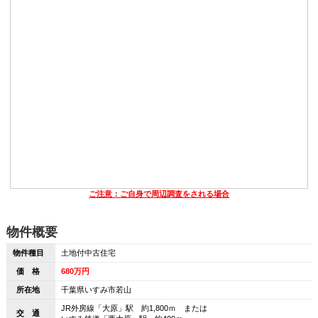
ご注意：ご自身で周辺調査をされる場合
物件概要
物件種目
土地付中古住宅
価 格
680万円
所在地
千葉県いすみ市若山
JR外房線「大原」駅 約1,800ｍ または
交 通