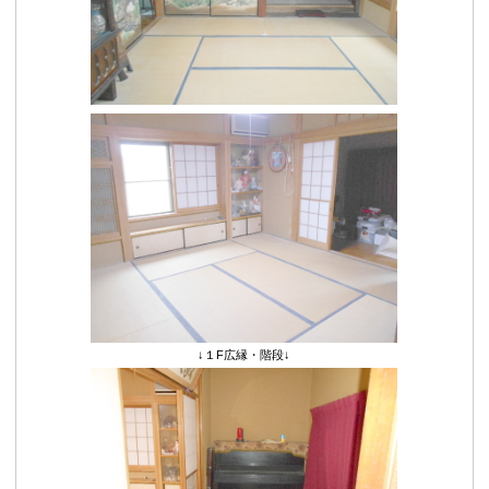
↓１F広縁・階段↓