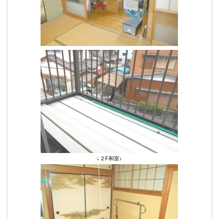
↓２F和室↓