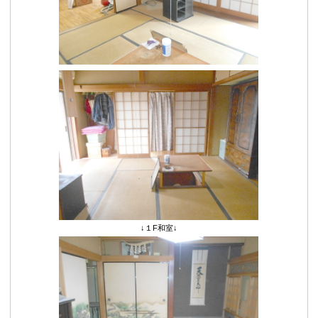
↓１F和室↓