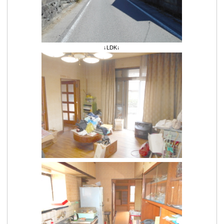
↓LDK↓