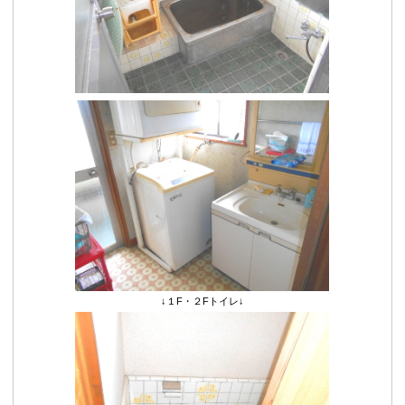
↓１F・２Fトイレ↓