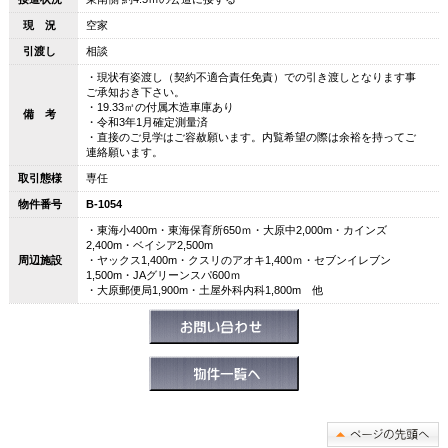
現 況
空家
引渡し
相談
・現状有姿渡し（契約不適合責任免責）での引き渡しとなります事
ご承知おき下さい。
・19.33㎡の付属木造車庫あり
備 考
・令和3年1月確定測量済
・直接のご見学はご容赦願います。内覧希望の際は余裕を持ってご
連絡願います。
取引態様
専任
物件番号
B-1054
・東海小400m・東海保育所650ｍ・大原中2,000m・カインズ
2,400m・ベイシア2,500m
周辺施設
・ヤックス1,400m・クスリのアオキ1,400ｍ・セブンイレブン
1,500m・JAグリーンスパ600ｍ
・大原郵便局1,900m・土屋外科内科1,800m 他