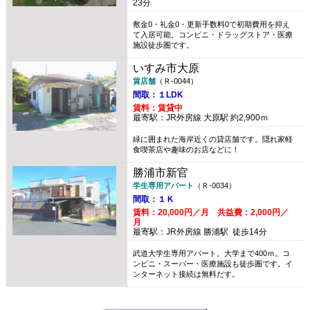
23分
敷金0・礼金0・更新手数料0で初期費用を抑え
て入居可能。コンビニ・ドラッグストア・医療
施設徒歩圏です。
いすみ市大原
賃店舗
（Ｒ-0044）
間取：１LDK
賃料：賃貸中
最寄駅：JR外房線 大原駅 約2,900ｍ
緑に囲まれた海岸近くの貸店舗です。隠れ家軽
食喫茶店や趣味のお店などに！
勝浦市新官
学生専用アパート
（Ｒ-0034）
間取：１Ｋ
賃料：20,000円／月 共益費：2,000円／
月
最寄駅：JR外房線 勝浦駅 徒歩14分
武道大学生専用アパート。大学まで400ｍ。コ
ンビニ・スーパー・医療施設も徒歩圏です。イ
ンターネット接続は無料だす。