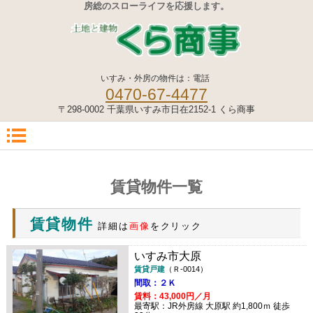
房総のスローライフを応援します。
いすみ・外房の物件は：電話
0470-67-4477
〒298-0002 千葉県いすみ市日在2152-1 くら商事
賃貸物件一覧
賃貸物件
詳細は
画像
をクリック
いすみ市大原
賃貸戸建
（Ｒ-0014）
間取：２Ｋ
賃料：43,000円／月
最寄駅：JR外房線 大原駅 約1,800ｍ 徒歩