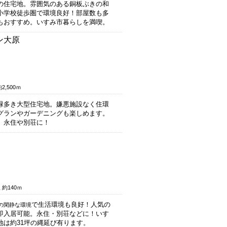
の住宅地。雰囲気のある銅板ぶきの和
小学校徒歩圏で環境良好！部屋数も多
もおすすめ。いすみ市暮らしを満喫。
ン大原
,500ｍ
緑多き大型住宅地。嫌悪施設なく住環
グランやガーデニングも楽しめます。
。永住や別荘に！
約140ｍ
で生活環境も良好！人気の
の閑静な環境
即入居可能。永住・別荘などに！いす
地は約31坪の縄延び有ります。