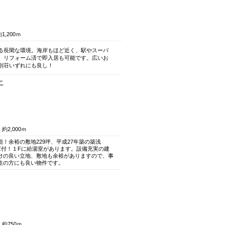
,200ｍ
る長閑な環境
。海岸もほど近く、駅やスーパ
。リフォーム済で即入居も可能です。広いお
別荘いずれにも良し！
土
約2,000ｍ
！余裕の敷地229坪、平成27年築の築浅
倉庫付！１Fに給湯室があります。設備充実の建
けの良い立地、敷地も余裕がありますので、事
住の方にも良い物件です。
約750ｍ