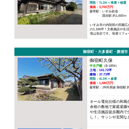
間取：7LDK＋車庫＋物置
価格：3,700万円
最寄駅：いすみ鉄道
国吉駅 約1,600ｍ
いすみ市の内陸部の田園広
の1,166坪！文教施設や
境は良好です。母屋リフォ
御宿町・大多喜町・勝浦市
御宿町久保
中古戸建
（B-1854）
土地：141.72坪
建物：37.73坪
間取：4LDK＋倉庫
価格：1,480万円
最寄駅：JR外房線 御宿駅 約1
オール電化仕様の和風
余裕の敷地で家庭菜園
や生活施設徒歩圏内で
し！。サッシや玄関な