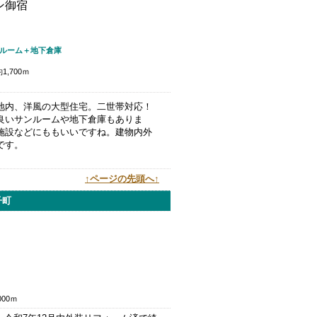
ン御宿
ンルーム＋地下倉庫
,700ｍ
地内、洋風の大型住宅。二世帯対応！
良いサンルームや地下倉庫もありま
施設などにももいいですね。建物内外
です。
↑ページの先頭へ↑
子町
00ｍ