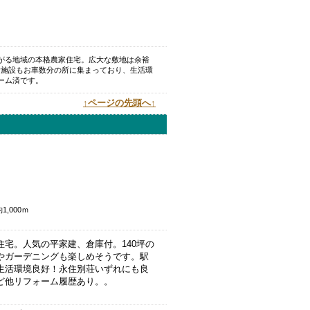
がる地域の本格農家住宅。広大な敷地は余裕
生活施設もお車数分の所に集まっており、生活環
ーム済です。
↑ページの先頭へ↑
,000ｍ
住宅。人気の平家建、倉庫付。140坪の
やガーデニングも楽しめそうです。駅
生活環境良好！永住別荘いずれにも良
ど他リフォーム履歴あり。
。