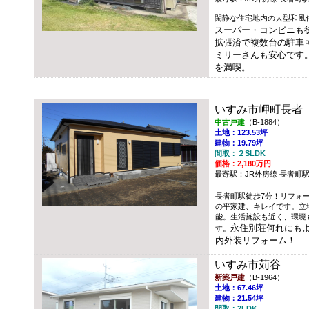
閑静な住宅地内の大型和風住
スーパー・コンビニも
拡張済で複数台の駐車
ミリーさんも安心です
を満喫。
いすみ市岬町長者
中古戸建
（B-1884）
土地：123.53坪
建物：19.79坪
間取：２SLDK
価格：2,180万円
最寄駅：JR外房線 長者町駅 
長者町駅徒歩7分！リフォ
の平家建、キレイです。立
能。生活施設も近く、環境
永住別荘何れにもよ
す。
内外装リフォーム！
いすみ市苅谷
新築戸建
（B-1964）
土地：67.46坪
建物：21.54坪
間取：2LDK