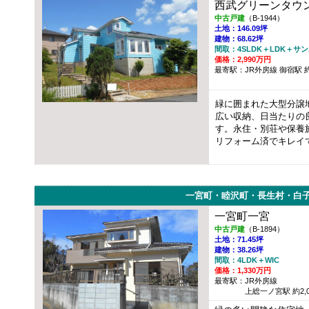
西武グリーンタウ
中古戸建
（B-1944）
土地：146.09坪
建物：68.62坪
間取：4SLDK＋LDK＋サ
価格：2,990万円
最寄駅：JR外房線 御宿駅 約1
緑に囲まれた大型分譲
広い収納、日当たりの
す。永住・別荘や保養
リフォーム済でキレイ
一宮町・睦沢町・長生村・白
一宮町一宮
中古戸建
（B-1894）
土地：71.45坪
建物：38.26坪
間取：4LDK＋WIC
価格：1,330万円
最寄駅：JR外房線
上総一ノ宮駅 約2,0