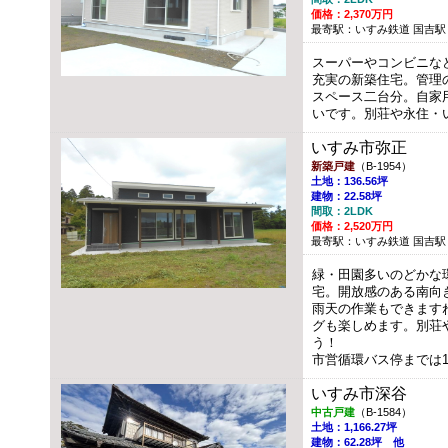
価格：2,370万円
最寄駅：いすみ鉄道 国吉駅 
スーパーやコンビニな
充実の新築住宅。管理
スペース二台分。自家
いです。別荘や永住・
いすみ市弥正
新築戸建
（B-1954）
土地：136.56坪
建物：22.58坪
間取：2LDK
価格：2,520万円
最寄駅：いすみ鉄道 国吉駅 約
緑・田園多いのどかな
宅。開放感のある南向
雨天の作業もできます
グも楽しめます。別荘
う！
市営循環バス停までは1
いすみ市深谷
中古戸建
（B-1584）
土地：1,166.27坪
建物：62.28坪 他