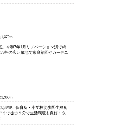
,370ｍ
宅。令和7年1月リノベーション済で綺
139坪の広い敷地で家庭菜園やガーデニ
,300ｍ
保育所・小学校徒歩圏生鮮食
静な環境。
アまで徒歩５分で生活環境も良好！永
！