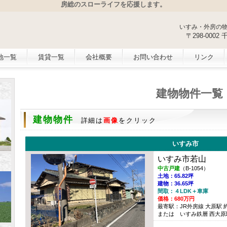
房総のスローライフを応援します。
いすみ・外房の
〒298-000
地一覧
賃貸一覧
会社概要
お問い合わせ
リンク
建物物件一覧
建物物件
詳細は
画像
をクリック
いすみ市
いすみ市若山
中古戸建
（B-1054）
土地：65.82坪
建物：36.65坪
間取：４LDK＋車庫
価格：680万円
最寄駅：JR外房線 大原駅 約1
または いすみ鉄層 西大原駅