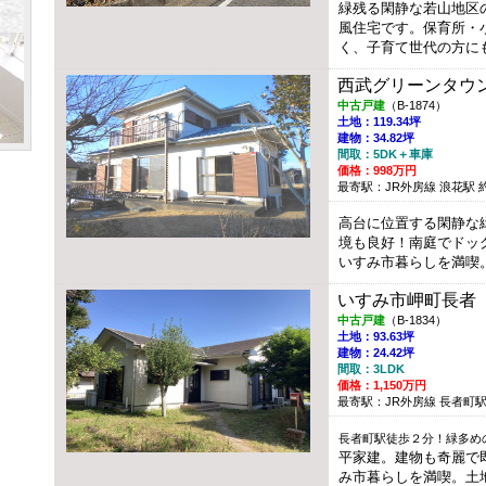
緑残る閑静な若山地区
風住宅です。保育所・
く、子育て世代の方に
西武グリーンタウ
中古戸建
（B-1874）
土地：119.34坪
建物：34.82坪
間取：5DK＋車庫
価格：998万円
最寄駅：JR外房線 浪花駅 約2
高台に位置する閑静な
境も良好！南庭でドッ
いすみ市暮らしを満喫
いすみ市岬町長者
中古戸建
（B-1834）
土地：93.63坪
建物：24.42坪
間取：3LDK
価格：1,150万円
最寄駅：JR外房線 長者町駅 
長者町駅徒歩２分！緑多め
平家建。建物も奇麗で
み市暮らしを満喫。土