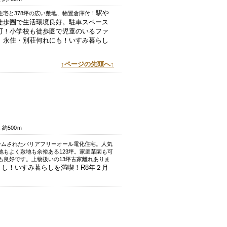
駅や
宅と378坪の広い敷地、物置倉庫付！
徒歩圏で生活環境良好。駐車スペース
可！小学校も徒歩圏で児童のいるファ
。永住・別荘何れにも！いすみ暮らし
↑ページの先頭へ↑
約500ｍ
ームされたバリアフリーオール電化住宅。人気
地もよく敷地も余裕ある123坪。家庭菜園も可
も良好です。上物扱いの13坪古家離れありま
し！いすみ暮らしを満喫！R8年２月