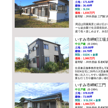
土地：171.82坪
建物：36.49坪
間取：3LDK
価格：1,830万円
最寄駅：JR外房線 三門駅 約1
周辺は田園風景と緑が広が
ーも徒歩圏で生活環境良好
庭で色々楽しめます。永住
いすみ市岬町江場
中古戸建
（B-1994）
土地：229.88坪
建物：24.79坪
間取：5SDK＋倉庫
価格：1,980万円
最寄駅：JR外房線 長者町駅 
住居兼店舗事務所使用も可能
5SDK住宅に26坪の大型
物に出入りしやすい道路付
業を行う方や趣味の多い移
いすみ市岬町三門
中古戸建
（B-1984）
土地：378.91坪
建物：73.98坪
間取：９SLDK＋倉庫
価格：1,980万円
最寄駅：JR外房線 長者町駅 