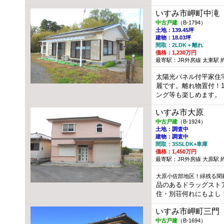
いすみ市岬町中滝
中古戸建
（B-1794）
土地：139.45坪
建物：18.03坪
間取：2LDK＋離れ
価格：1,230万円
最寄駅：JR外房線 太東駅 約1
太陽光パネル付平家住
麗です。離れ物置付！
ング等も楽しめます。
いすみ市大原
中古戸建
（B-1924）
土地：調査中
建物：調査中
間取：3SSLDK+車庫
価格：1,450万円
最寄駅：JR外房線 大原駅 約1
大原小佐部地区！緑残る閑
品のあるドラッグスト
住・別荘何れにもよし
いすみ市岬町三門
中古戸建
（B-1694）