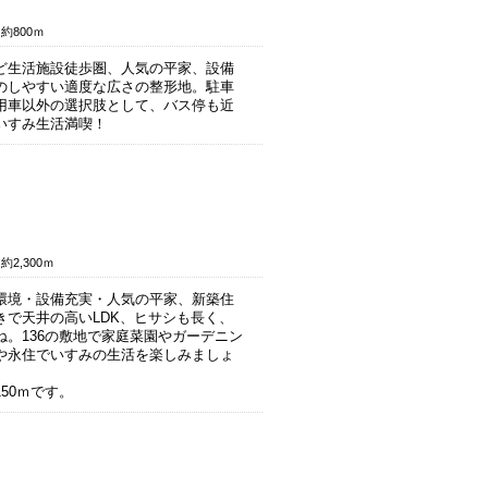
約800ｍ
ど生活施設徒歩圏、人気の平家、設備
のしやすい適度な広さの整形地。駐車
用車以外の選択肢として、バス停も近
いすみ生活満喫！
2,300ｍ
環境・設備充実・人気の平家、新築住
きで天井の高いLDK、ヒサシも長く、
ね。136の敷地で家庭菜園やガーデニン
や永住でいすみの生活を楽しみましょ
50ｍです。