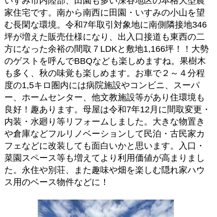
いすみ市内陸部、田園も多い深谷地区
の本格大型農
家住宅です。南から南西に田園・いすみの小山を望
む長閑な環境。令和7年取引対象地に南側隣接地346
坪が増えた販売仕様になり、出入口接道も東西の二
方になった余裕の間取７LDKと敷地1,166坪！！大勢
のゲストを呼んでBBQなども楽しめますね。果樹木
も多く、秋の味覚も楽しめます。お車で２～４分程
度の1,5キロ圏内には病院施設やコンビニ、スーパ
ー、ホームセンター、他文教施設等があり住環境も
良好！趣あります。母屋は令和7年12月に間取変更・
内装・水廻り等リフォームしました。大きな物置き
や倉庫などフルリノベーションして民泊・古民家カ
フェなどに改装しても面白いかと思います。入口・
菜園スペース等も増えてより利用価値が高まりまし
た。永住や別荘、また
趣味や畑を楽しむ隠れ家ハウ
ス用のベース物件などに！