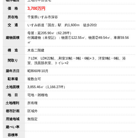
物件種目
土地付中古住宅
3,700万円
価 格
所在地
千葉県いすみ市深谷
交 通
いすみ鉄道「国吉」駅 約1,600ｍ 徒歩20分
母屋：延205.90㎡（62.28坪）
建物面積
付属建物（未登記）：物置①122.55㎡、物置②49.54㎡、車庫59.56
㎡
構 造
木造二階建
７LDK LDK22帖、,和室10帖・8帖・6帖×３、洋室8帖・6帖、浴
間取り
室、洗面脱衣室、トイレ×2
築年月日
昭和60年10月
駐車場
複数台可
土地面積
3,855.46㎡（1,166.27坪）
地 目
宅地・雑種地
土地権利
所有権
都市計画
区域外
用途地域
無指定
建ぺい率
容積率