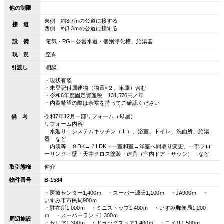
他の制限
東側 約8.7ｍの公道に接する
接 道
西側 約3.3ｍの公道に接する
設 備
電気・PG・公営水道・個別浄化槽、給湯器
現 況
空き
引渡し
相談
・現状有姿
・未登記付属建物（物置×２、車庫）含む
・令和6年度固定資産税 131,576円／年
・内覧希望の際は余裕を持ってご確認ください
令和7年12月一部リフォーム（母屋）
備 考
リフォーム内容
水廻り：システムキッチン（IH）、浴室、トイレ、洗面所、給湯
器 など
内装等：８DK→７LDK・一室和室→洋室へ間取り変更、一部フロ
ーリング・壁・天井クロス塗装・建具（室内ドア・サッシ） など
取引態様
仲介
物件番号
B-1584
・医療センター1,400ｍ ・スーパー源氏1,100ｍ ・JA900ｍ ・
いすみ市市民局900ｍ
・駐在所1,000ｍ ・ミニストップ1,400ｍ ・いすみ郵便局1,200
ｍ ・スーパーランド1,300ｍ
周辺施設
・セリア1,300ｍ ・ドラッグストア1,400ｍ ・コメリ1,500ｍ