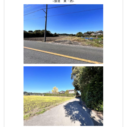
↓接道 東・西↓