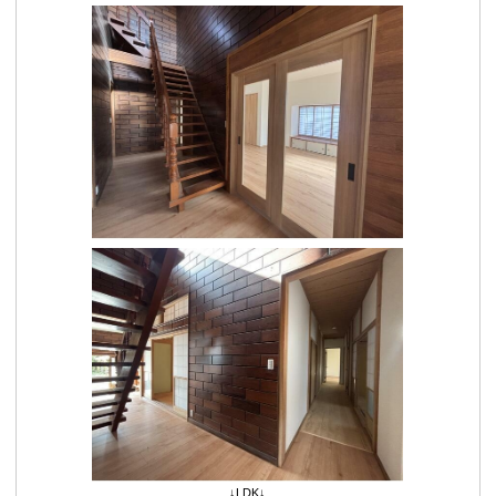
↓LDK↓