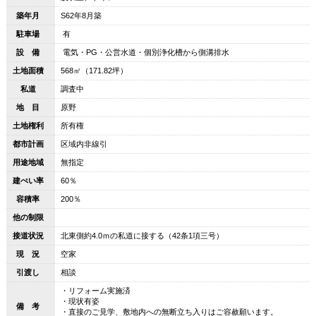
築年月
S62年8月築
駐車場
有
設 備
電気・PG・公営水道・個別浄化槽から側溝排水
土地面積
568㎡（171.82坪）
私道
調査中
地 目
原野
土地権利
所有権
都市計画
区域内非線引
用途地域
無指定
建ぺい率
60％
容積率
200％
他の制限
接道状況
北東側約4.0ｍの私道に接する（42条1項三号）
現 況
空家
引渡し
相談
・リフォーム実施済
・現状有姿
備 考
・直接のご見学、敷地内への無断立ち入りはご容赦願います。