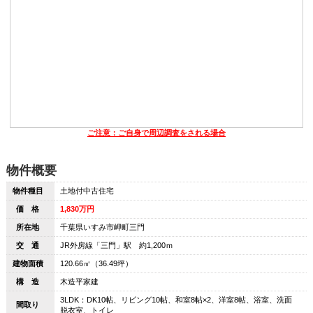
ご注意：ご自身で周辺調査をされる場合
物件概要
物件種目
土地付中古住宅
価 格
1,830万円
所在地
千葉県いすみ市岬町三門
交 通
JR外房線「三門」駅 約1,200ｍ
建物面積
120.66㎡（36.49坪）
構 造
木造平家建
3LDK：DK10帖、リビング10帖、和室8帖×2、洋室8帖、浴室、洗面
間取り
脱衣室、トイレ