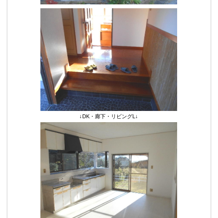
↓DK・廊下・リビングL↓