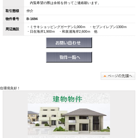
内覧希望の際は余裕を持ってご連絡願います。
取引態様
仲介
物件番号
B-1694
・ミサキショッピングガーデン1,000ｍ ・セブンイレブン1300ｍ
周辺施設
・日在海岸1,900ｍ ・和泉浦海岸2,600ｍ 他
住環境良好！