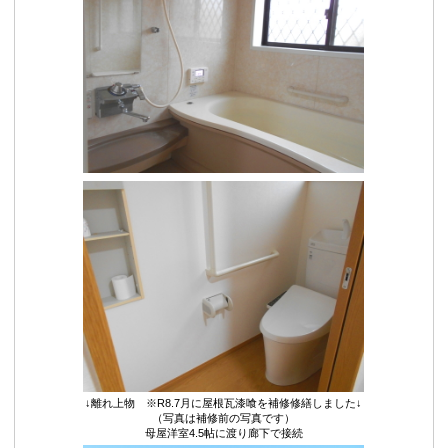
↓離れ上物 ※R8.7月に屋根瓦漆喰を補修修繕しました↓
（写真は補修前の写真です）
母屋洋室4.5帖に渡り廊下で接続