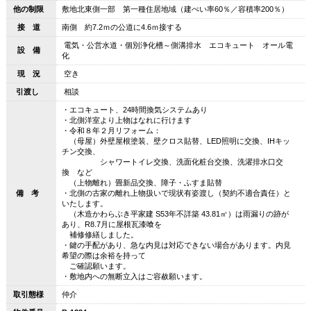
他の制限
敷地北東側一部 第一種住居地域（建ぺい率60％／容積率200％）
接 道
南側 約7.2ｍの公道に4.6ｍ接する
電気・公営水道・個別浄化槽～側溝排水 エコキュート オール電
設 備
化
現 況
空き
引渡し
相談
・エコキュート、24時間換気システムあり
・北側洋室より上物はなれに行けます
・令和８年２月リフォーム：
（母屋）外壁屋根塗装、壁クロス貼替、LED照明に交換、IHキッ
チン交換、
シャワートイレ交換、洗面化粧台交換、洗濯排水口交
換 など
（上物離れ）畳新品交換、障子・ふすま貼替
備 考
・北側の古家の離れ上物扱いで現状有姿渡し（契約不適合責任）と
いたします。
（木造かわらぶき平家建 S53年不詳築 43.81㎡）は雨漏りの跡が
あり、R8.7月に屋根瓦漆喰を
補修修繕しました。
・鍵の手配があり、急な内見は対応できない場合があります。内見
希望の際は余裕を持って
ご確認願います。
・敷地内への無断立入はご容赦願います。
取引態様
仲介