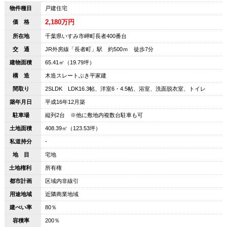
物件種目
戸建住宅
2,180万円
価 格
所在地
千葉県いすみ市岬町長者400番台
交 通
JR外房線「長者町」駅 約500ｍ 徒歩7分
建物面積
65.41㎡（19.79坪）
構 造
木造スレートぶき平家建
間取り
2SLDK LDK16.3帖、洋室6・4.5帖、浴室、洗面脱衣室、トイレ
築年月日
平成16年12月築
駐車場
縦列2台 ※他に敷地内複数台駐車も可
土地面積
408.39㎡（123.53坪）
私道持分
-
地 目
宅地
土地権利
所有権
都市計画
区域内非線引
用途地域
近隣商業地域
建ぺい率
80％
容積率
200％