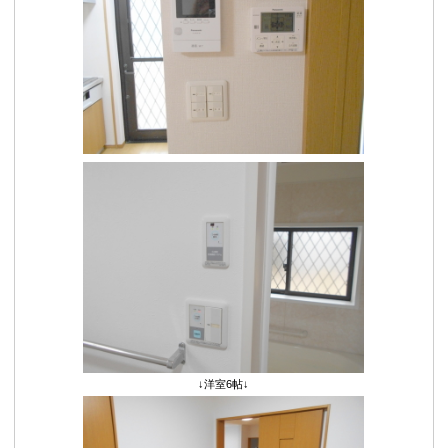
↓洋室6帖↓