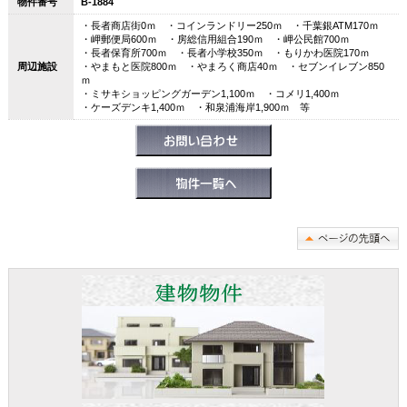
物件番号
B-1884
・長者商店街0ｍ ・コインランドリー250ｍ ・千葉銀ATM170ｍ
・岬郵便局600ｍ ・房総信用組合190ｍ ・岬公民館700ｍ
・長者保育所700ｍ ・長者小学校350ｍ ・もりかわ医院170ｍ
周辺施設
・やまもと医院800ｍ ・やまろく商店40ｍ ・セブンイレブン850
ｍ
・ミサキショッピングガーデン1,100ｍ ・コメリ1,400ｍ
・ケーズデンキ1,400ｍ ・和泉浦海岸1,900ｍ 等