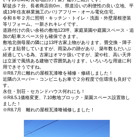
駅徒歩７分、長者商店街0ｍ、県道沿いの利便性の良い立地、平
成13年住友林業施工のバリアフリー・オール電化住宅。
令和８年２月に照明・キッチン・トイレ・洗面・外壁屋根塗装
等リフォーム。一新されキレイです。
道路付けの良い余裕の敷地123坪、家庭菜園や庭園スペース・追
加の駐車スペース分も確保できます。
敷地北側母屋の隣には13坪古家上物があります。畳交換・障子
ふすま貼替していますが、雨染みの跡があり、築年数もだいぶ
経過している為、古家はオマケ扱いですが、梁や柱、高い天井
は立派で風情ある建物で雰囲気あります。いろいろな用途に利
用できそうですね。
※R8.7月に離れの屋根瓦漆喰を補修・修繕しました！
近隣のスーパー・コンビニもお車で２分程度で住環境も良好で
す。
永住・別荘・セカンドハウス何れにも！
※R8.5.1価格変更、7.10敷地ブロック・菜園スペース設置致し
ました！
※R8.7月 離れの屋根瓦漆喰補修しました！