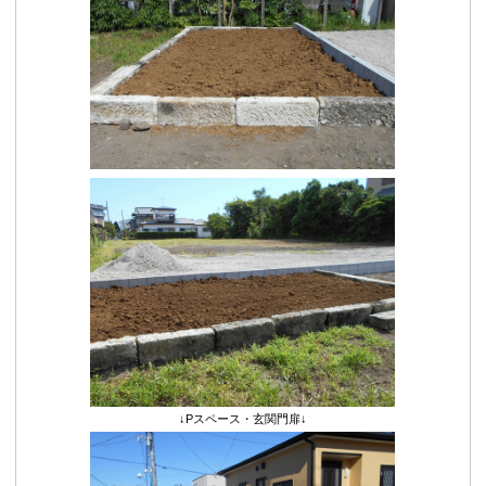
↓Pスペース・玄関門扉↓