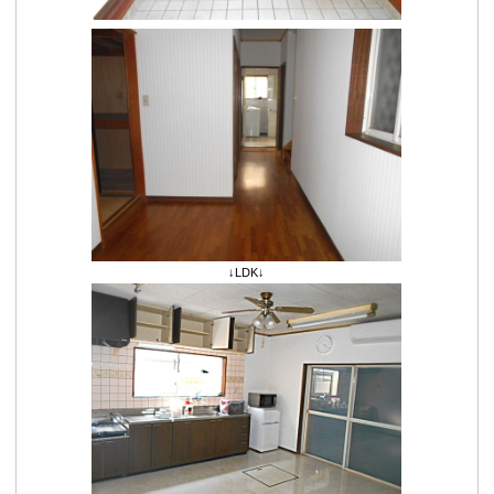
↓LDK↓