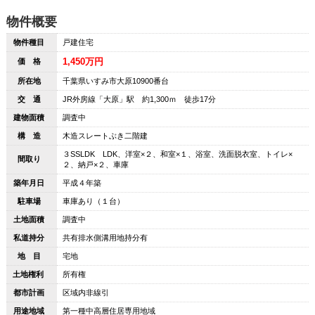
物件概要
物件種目
戸建住宅
1,450万円
価 格
所在地
千葉県いすみ市大原10900番台
交 通
JR外房線「大原」駅 約1,300ｍ 徒歩17分
建物面積
調査中
構 造
木造スレートぶき二階建
３SSLDK LDK、洋室×２、和室×１、浴室、洗面脱衣室、トイレ×
間取り
２、納戸×２、車庫
築年月日
平成４年築
駐車場
車庫あり（１台）
土地面積
調査中
私道持分
共有排水側溝用地持分有
地 目
宅地
土地権利
所有権
都市計画
区域内非線引
用途地域
第一種中高層住居専用地域