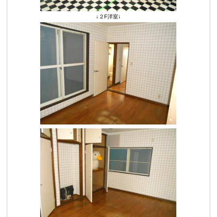
↓２F洋室↓