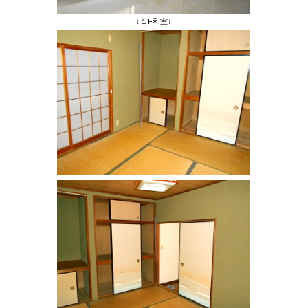
↓１F和室↓