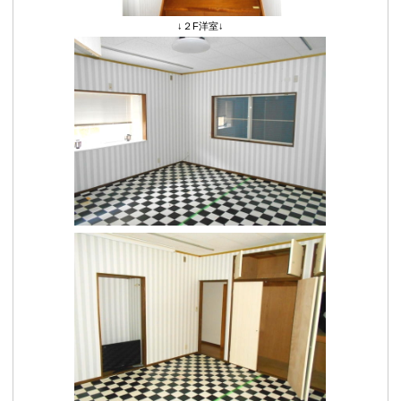
↓２F洋室↓