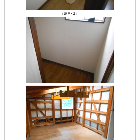
↓納戸×２↓