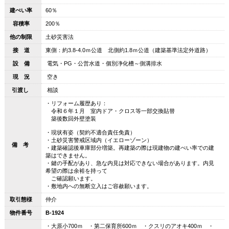
建ぺい率
60％
容積率
200％
他の制限
土砂災害法
接 道
東側：約3.8-4.0ｍ公道 北側約1.8ｍ公道（建築基準法定外道路）
設 備
電気・PG・公営水道・個別浄化槽～側溝排水
現 況
空き
引渡し
相談
・リフォーム履歴あり：
令和６年１月 室内ドア・クロス等一部交換貼替
築後数回外壁塗装
・現状有姿（契約不適合責任免責）
・土砂災害警戒区域内（イエローゾーン）
備 考
・建築確認後車庫部分増築。再建築の際は現建物の建ぺい率での建
築はできません。
・鍵の手配があり、急な内見は対応できない場合があります。内見
希望の際は余裕を持って
ご確認願います。
・敷地内への無断立入はご容赦願います。
取引態様
仲介
物件番号
B-1924
・大原小700ｍ ・第二保育所600ｍ ・クスリのアオキ400ｍ ・