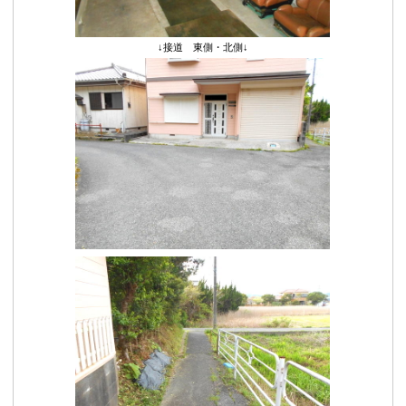
↓接道 東側・北側↓