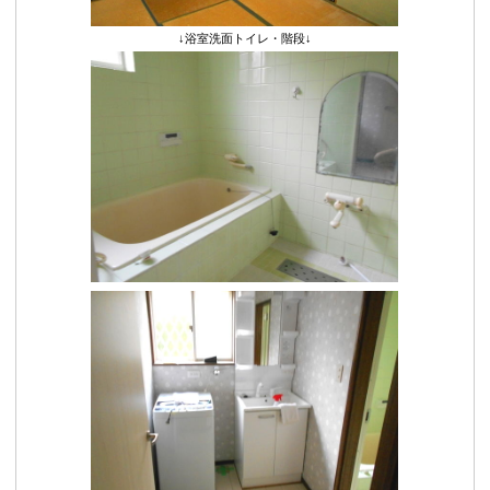
↓浴室洗面トイレ・階段↓