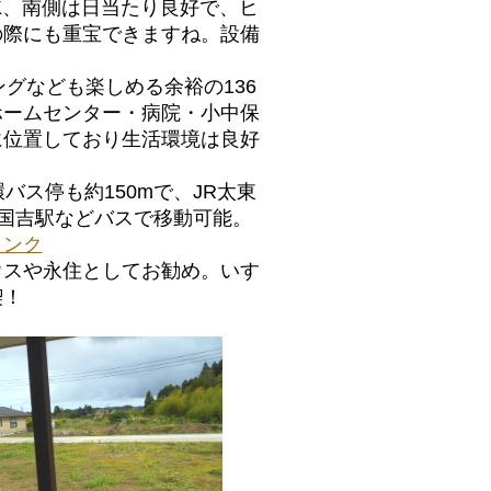
K、南側は日当たり良好で、ヒ
の際にも重宝できますね。設備
グなども楽しめる余裕の136
ホームセンター・病院・小中保
に位置しており生活環境は良好
ス停も約150mで、JR太東
道国吉駅などバスで移動可能。
リンク
スや永住としてお勧め。いす
喫！