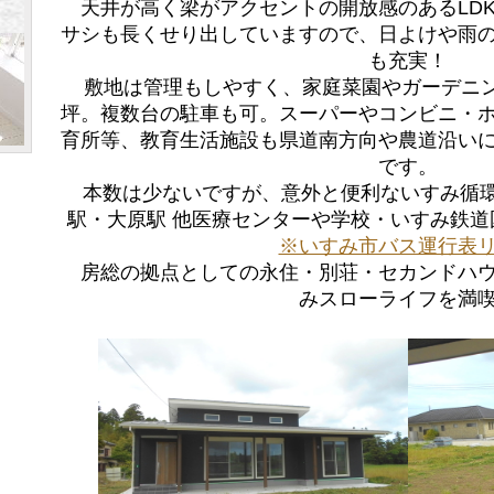
天井が高く梁がアクセントの開放感のあるLD
サシも長くせり出していますので、日よけや雨
も充実！
敷地は管理もしやすく、家庭菜園やガーデニン
坪。複数台の駐車も可。スーパーやコンビニ・
育所等、教育生活施設も県道南方向や農道沿い
です。
本数は少ないですが、意外と便利ないすみ循環バ
駅・大原駅 他医療センターや学校・いすみ鉄
※いすみ市バス運行表
房総の拠点としての永住・別荘・セカンドハウ
みスローライフを満