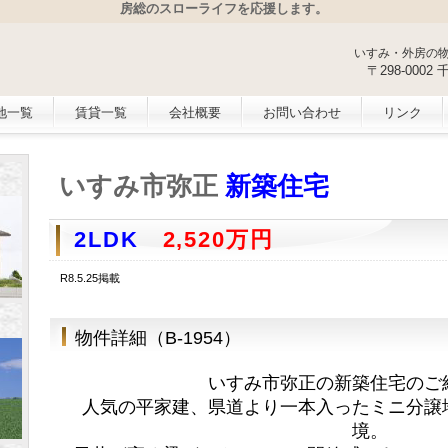
房総のスローライフを応援します。
いすみ・外房の
〒298-000
地一覧
賃貸一覧
会社概要
お問い合わせ
リンク
いすみ市弥正
新築住宅
2LDK
2,520万円
R8.5.25掲載
物件詳細（B-1954）
いすみ市弥正の新築住宅のご
人気の平家建、県道より一本入ったミニ分譲
境。