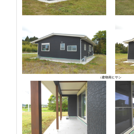
↓建物南ヒサシ