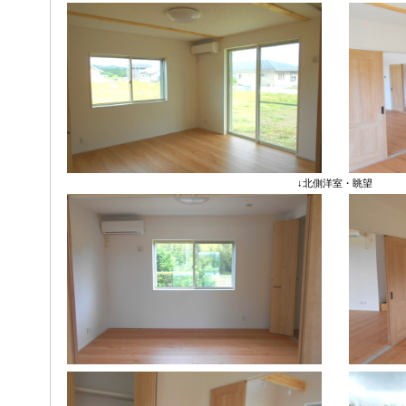
↓北側洋室・眺望