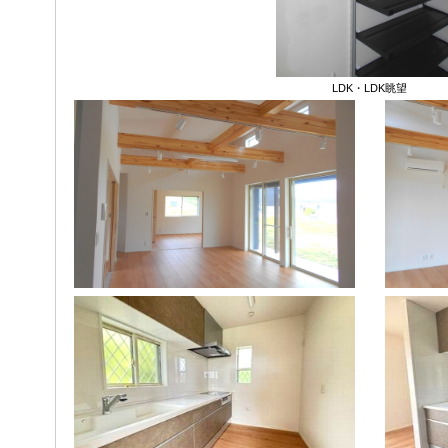
LDK・LDK眺望