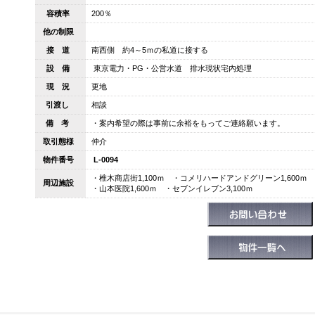
容積率
200％
他の制限
接 道
南西側 約4～5ｍの私道に接する
設 備
東京電力・PG・公営水道 排水現状宅内処理
現 況
更地
引渡し
相談
備 考
・案内希望の際は事前に余裕をもってご連絡願います。
取引態様
仲介
物件番号
L-0094
・椎木商店街1,100ｍ ・コメリハードアンドグリーン1,600ｍ 
周辺施設
・山本医院1,600ｍ ・セブンイレブン3,100ｍ