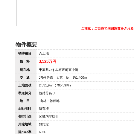
ご注意：ご自身で周辺調査をされる
物件概要
物件種目
売土地
3,525万円
価 格
所在地
千葉県いすみ市岬町東中滝
交 通
JR外房線「太東」駅 約1,400ｍ
土地面積
2,331,9㎡（705.39坪）
私道持分
他持分あり
地 目
山林・雑種地
土地権利
所有権
都市計画
区域内非線引
用途地域
無指定
建ぺい率
60％