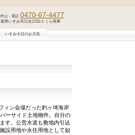
0470-67-4477
物件は：電話
2 千葉県いすみ市日在2152-1 くら商事
いすみ今日のお天気
ーフィン会場だった釣ヶ埼海岸
々リバーサイド土地物件。自分の
ます。公営水道も敷地内引込
施設用地や永住用地として如