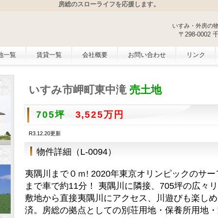
房総のスローライフを応援します。
いすみ・外房の
〒298-000
地一覧
賃貸一覧
会社概要
お問い合わせ
リンク
いすみ市岬町東中滝
売土地
705坪
3,525万円
R3.12.20更新
物件詳細（L-0094）
夷隅川まで０ｍ! 2020年東京オリンピックのサ
まで車で約11分！ 夷隅川に隣接、705坪の広
敷地から直接夷隅川にアクセス、川遊びも楽しめ
済。房総の拠点としての別荘用地・保養所用地・