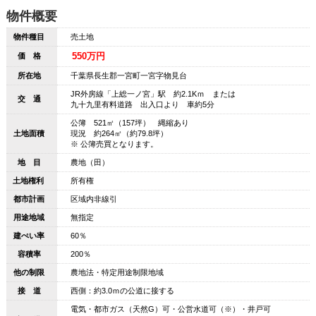
物件概要
物件種目
売土地
550万円
価 格
所在地
千葉県長生郡一宮町一宮字物見台
JR外房線「上総一ノ宮」駅 約2.1Kｍ または
交 通
九十九里有料道路 出入口より 車約5分
公簿 521㎡（157坪） 縄縮あり
土地面積
現況 約264㎡（約79.8坪）
※ 公簿売買となります。
地 目
農地（田）
土地権利
所有権
都市計画
区域内非線引
用途地域
無指定
建ぺい率
60％
容積率
200％
他の制限
農地法・特定用途制限地域
接 道
西側：約3.0ｍの公道に接する
電気・都市ガス（天然G）可・公営水道可（※）・井戸可