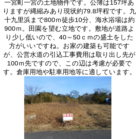
一宮町一宮の土地物件です。公簿は157坪あ
りますが縄縮みあり現状約79.8坪程です。
九
十九里浜まで800ｍ
徒歩10分、海水浴場は約
900ｍ。田園を望む立地です。敷地が道路よ
り少し低いので、40～50ｃｍの盛土をした
方がいいですね。お家の建築も可能です
が、公営水道の引込工事費用は取り出し先が
100ｍ先ですので、この辺は考慮が必要で
す。倉庫用地や駐車用地等に適しています。