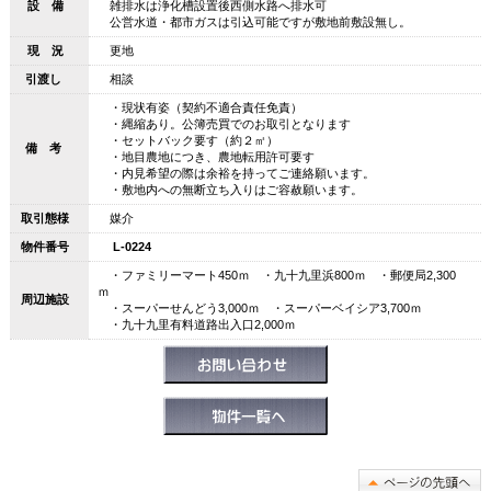
設 備
雑排水は浄化槽設置後西側水路へ排水可
公営水道・都市ガスは引込可能ですが敷地前敷設無し。
現 況
更地
引渡し
相談
・現状有姿（契約不適合責任免責）
・縄縮あり。公簿売買でのお取引となります
・セットバック要す（約２㎡）
備 考
・地目農地につき、農地転用許可要す
・内見希望の際は余裕を持ってご連絡願います。
・敷地内への無断立ち入りはご容赦願います。
取引態様
媒介
物件番号
L-0224
・ファミリーマート450ｍ ・九十九里浜800ｍ ・郵便局2,300
ｍ
周辺施設
・スーパーせんどう3,000ｍ ・スーパーベイシア3,700ｍ
・九十九里有料道路出入口2,000ｍ