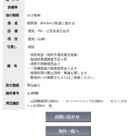
容積率
他の制限
がけ条例
接 道
南西側：約4.9ｍの私道に接する
設 備
電気・PG・公営水道引込可
現 況
更地（山林）
引渡し
相談
・現状有姿（契約不適合責任免責）
・急傾斜基礎調査予定ヶ所
・境界不明瞭箇所あり
備 考
・一部柵渠版の脱落箇所あります。
・側溝利用の際は清掃・整備を要します。
・敷地内への無断立ち入りはご容赦ください。
取引態様
専任媒介
物件番号
L-0792
・山田郵便局1,600ｍ ・スーパーベイシア5,400ｍ ・カインズホ
周辺施設
ーム5,000ｍ 他