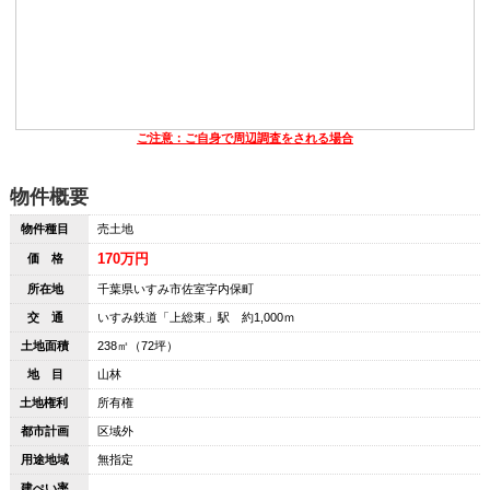
ご注意：ご自身で周辺調査をされる場合
物件概要
物件種目
売土地
170万円
価 格
所在地
千葉県いすみ市佐室字内保町
交 通
いすみ鉄道「上総東」駅 約1,000ｍ
土地面積
238㎡（72坪）
地 目
山林
土地権利
所有権
都市計画
区域外
用途地域
無指定
建ぺい率