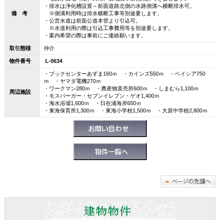
・排水は浄化槽設置～前面道路北側の水路側溝へ横断排水可。
備 考
※側溝利用時は排水横断工事等別途要します。
・公営水道は前面公道本管より引込可。
※水道利用の際は引込工事費用等を別途要します。
・案内希望の際は事前にご連絡願います。
取引態様
仲介
物件番号
L-0634
・ブックセンターあずま160ｍ ・カインズ550ｍ ・ベイシア750
ｍ ・ヤマダ電機270ｍ
・ワークマン280ｍ ・農産物直売所600ｍ ・しまむら1,100ｍ
周辺施設
・モスバーガー・セブンイレブン・ゲオ1,400ｍ
・海水浴場1,600ｍ ・日在浦海岸650ｍ
・東海保育所1,300ｍ ・東海小学校1,500ｍ ・大原中学校2,800ｍ