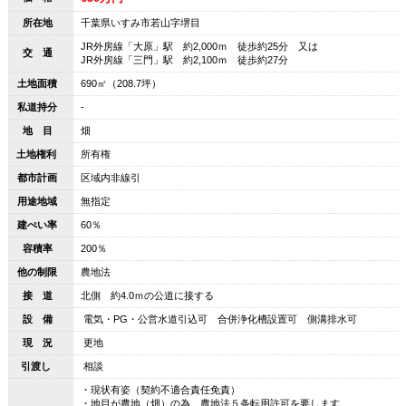
所在地
千葉県いすみ市若山字堺目
JR外房線「大原」駅 約2,000ｍ 徒歩約25分 又は
交 通
JR外房線「三門」駅 約2,100ｍ 徒歩約27分
土地面積
690㎡（208.7坪）
私道持分
-
地 目
畑
土地権利
所有権
都市計画
区域内非線引
用途地域
無指定
建ぺい率
60％
容積率
200％
他の制限
農地法
接 道
北側 約4.0ｍの公道に接する
設 備
電気・PG・公営水道引込可 合併浄化槽設置可 側溝排水可
現 況
更地
引渡し
相談
・現状有姿（契約不適合責任免責）
・地目が農地（畑）の為、農地法５条転用許可を要します。