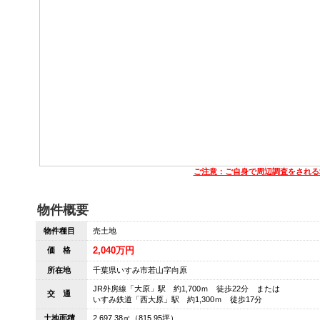
ご注意：ご自身で周辺調査をされる
物件概要
物件種目
売土地
2,040万円
価 格
所在地
千葉県いすみ市若山字向原
JR外房線「大原」駅 約1,700ｍ 徒歩22分 または
交 通
いすみ鉄道「西大原」駅 約1,300ｍ 徒歩17分
土地面積
2,697.38㎡（815.95坪）