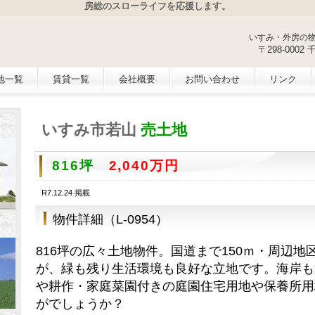
房総のスローライフを応援します。
いすみ・外房の
〒298-000
地一覧
賃貸一覧
会社概要
お問い合わせ
リンク
いすみ市若山
売土地
816坪
2,040万円
R7.12.24 掲載
物件詳細（L-0954）
816坪の広々土地物件。国道まで150ｍ・周辺
が、緑も残り生活環境も良好な立地です。海岸も
や耕作・家庭菜園付きの庭園住宅用地や保養所用
がでしょうか？