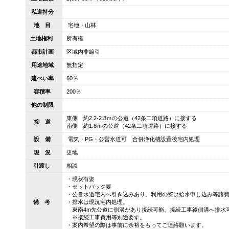
私道持分
地 目
宅地・山林
土地権利
所有権
都市計画
区域内非線引
用途地域
無指定
建ぺい率
60％
容積率
200％
他の制限
東側 約2.2-2.8ｍの公道（42条二項道路）に接する
接 道
南側 約1.8ｍの公道（42条二項道路）に接する
設 備
電気・PG・公営水道可 合併浄化槽設置後宅内処理
現 況
更地
引渡し
相談
・現状有姿
・セットバック要
・公営水道宅内へ引き込みあり。利用の際は給水申し込み等諸
備 考
・排水は現況宅内処理。
東南4m先公道に側溝があり接続可能。接続工事後側溝へ排水
※接続工事費用等別途要す。
・案内希望の際は事前に余裕をもってご連絡願います。