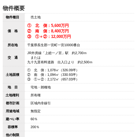
物件概要
物件種目
売土地
① 北 側：5,600万円
② 南 側：8,400万円
価 格
③ ①＋②：12,000万円
所在地
千葉県長生郡一宮町一宮10000番台
JR外房線「上総一ノ宮」駅 約2,700ｍ
交 通
または
九十九里有料道路 出入口より 約2,500ｍ
① 北 側：1,078㎡（326.09坪）
土地面積
② 南 側：1,094㎡（330.93坪）
③ ①＋②：2,172㎡（657.03坪）
地 目
宅地・雑種地
土地権利
所有権
都市計画
区域内非線引
用途地域
無指定
建ぺい率
60％
容積率
200％
他の制限