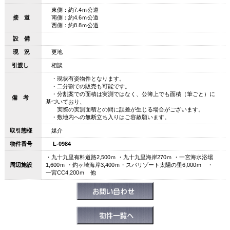
東側：約7.4ｍ公道
接 道
南側：約4.6ｍ公道
西側：約8.8ｍ公道
設 備
現 況
更地
引渡し
相談
・現状有姿物件となります。
・二分割での販売も可能です。
・分割案での面積は実測ではなく、公簿上でも面積（筆ごと）に
備 考
基づいており、
実際の実測面積との間に誤差が生じる場合がございます。
・敷地内への無断立ち入りはご容赦願います。
取引態様
媒介
物件番号
L-0984
・九十九里有料道路2,500ｍ ・九十九里海岸270ｍ ・一宮海水浴場
周辺施設
1,600ｍ ・釣ヶ埼海岸3,400ｍ・スパリゾート太陽の里6,000ｍ ・
一宮CC4,200ｍ 他