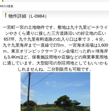
R8.5.9更新
物件詳細（L-0984）
一宮町一宮の土地物件です。敷地は九十九里ビーチライ
ンやさくら通りに接した三方道路沿いの好立地の広い
657坪。九十九里有料道路の出入り口は車で３，４分。
九十九里海岸まで一直線で270ｍ、一宮海水浴場は1,600
ｍ。東京オリンピックサーフィン会場だった釣ヶ埼海岸
も3,4Kmほど。保養施設用地や店舗などの商業事業用地
に適しています。大型邸宅の別荘用地としてもいいかも
しれませんね。二分割販売も可能です。