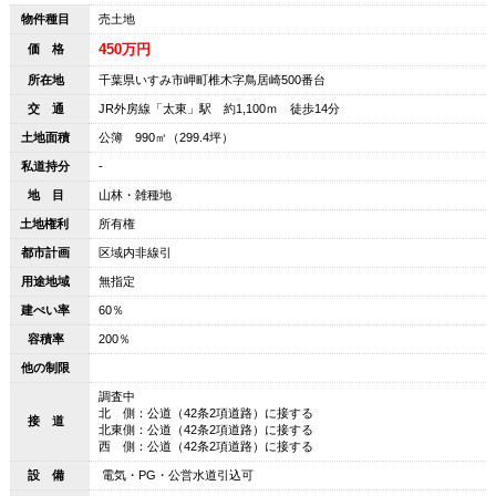
物件種目
売土地
450万円
価 格
所在地
千葉県いすみ市岬町椎木字鳥居崎500番台
交 通
JR外房線「太東」駅 約1,100ｍ 徒歩14分
土地面積
公簿 990㎡（299.4坪）
私道持分
-
地 目
山林・雑種地
土地権利
所有権
都市計画
区域内非線引
用途地域
無指定
建ぺい率
60％
容積率
200％
他の制限
調査中
北 側：公道（42条2項道路）に接する
接 道
北東側：公道（42条2項道路）に接する
西 側：公道（42条2項道路）に接する
設 備
電気・PG・公営水道引込可