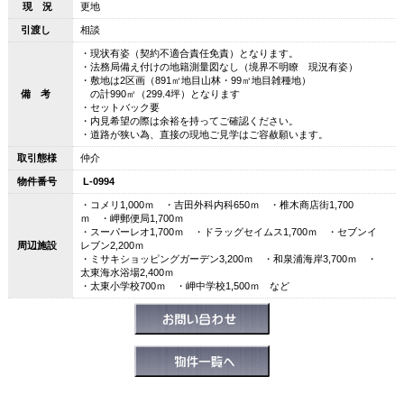
現 況
更地
引渡し
相談
・現状有姿（契約不適合責任免責）となります。
・法務局備え付けの地籍測量図なし（境界不明瞭 現況有姿）
・敷地は2区画（891㎡地目山林・99㎡地目雑種地）
備 考
の計990㎡（299.4坪）となります
・セットバック要
・内見希望の際は余裕を持ってご確認ください。
・道路が狭い為、直接の現地ご見学はご容赦願います。
取引態様
仲介
物件番号
L-0994
・コメリ1,000ｍ ・吉田外科内科650ｍ ・椎木商店街1,700
ｍ ・岬郵便局1,700ｍ
・スーパーレオ1,700ｍ ・ドラッグセイムス1,700ｍ ・セブンイ
周辺施設
レブン2,200ｍ
・ミサキショッピングガーデン3,200ｍ ・和泉浦海岸3,700ｍ ・
太東海水浴場2,400ｍ
・太東小学校700ｍ ・岬中学校1,500ｍ など