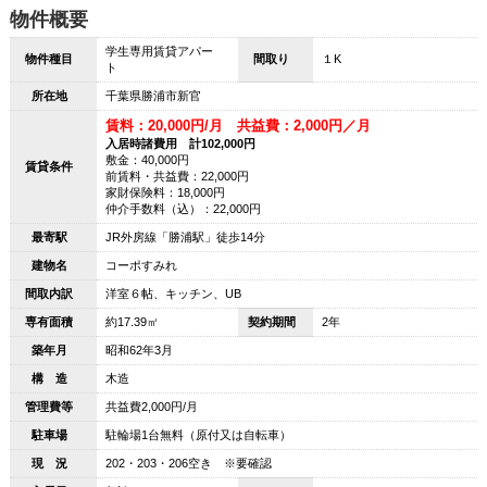
物件概要
学生専用賃貸アパー
物件種目
間取り
１K
ト
所在地
千葉県勝浦市新官
賃料：20,000円/月 共益費：2,000円／月
入居時諸費用 計102,000円
敷金：40,000円
賃貸条件
前賃料・共益費：22,000円
家財保険料：18,000円
仲介手数料（込）：22,000円
最寄駅
JR外房線「勝浦駅」徒歩14分
建物名
コーポすみれ
間取内訳
洋室６帖、キッチン、UB
専有面積
約17.39㎡
契約期間
2年
築年月
昭和62年3月
構 造
木造
管理費等
共益費2,000円/月
駐車場
駐輪場1台無料（原付又は自転車）
現 況
202・203・206空き ※要確認