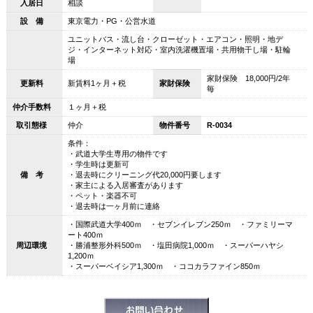
入居日
相談
設 備
東京電力・PG・公営水道
ユニットバス・流し台・クローゼット・エアコン・照明・地デ
ジ・インターネット対応・室内洗濯機置場・共用物干し場・駐輪
場
家財保険 18,000円/2年
更新料
新賃料1ヶ月＋税
家財保険
毎
仲介手数料
１ヶ月＋税
取引態様
仲介
物件番号
R-0034
条件：
・武道大学生専用の物件です
・学生時は更新可
備 考
・退去時にクリーニング代20,000円要します
・家主による入居審査があります
・ペット・楽器不可
・退去時は一ヶ月前に連絡
・国際武道大学400ｍ ・セブンイレブン250ｍ ・ファミリーマ
ート400ｍ
周辺環境
・勝浦整形外科500ｍ ・塩田病院1,000ｍ ・スーパーハヤシ
1,200ｍ
・スーパーベイシア1,300ｍ ・ココカラファイン850ｍ